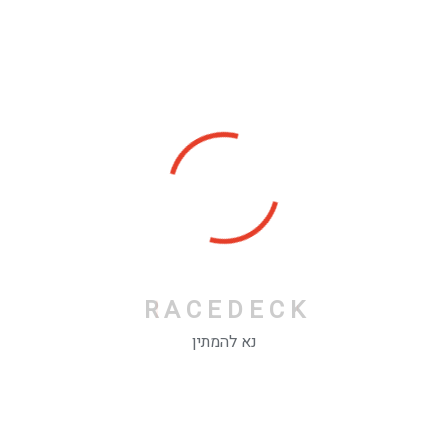
R
A
C
E
D
E
C
K
נא להמתין