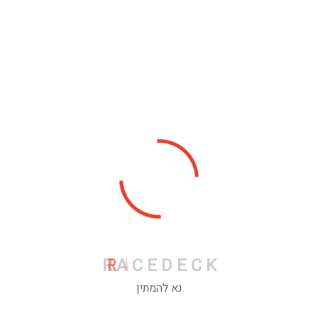
ובכתב מבעלי האתר.
4. קישורים לאתרים אחרים
האתר עשוי להכיל קישורים לאתרים חיצוניים. האתר אינו אחראי
על תוכן, שירותים או מידע המוצגים באתרים אלו.
5. הגבלת אחריות
הבעלים של האתר אינם אחראים לכל נזק, ישיר או עקיף, שיגרם
כתוצאה משימוש או הסתמכות על התוכן המוצג באתר.
6. שינויים באתר ותנאי השימוש
האתר שומר לעצמו את הזכות לשנות את תוכן האתר, את המבנה
שלו, ואת תנאי השימוש בכל עת. כל שינוי יפורסם באתר.
תאריך עדכון אחרון:
10.9.2025
R
A
C
E
D
E
C
K
אתר האינטרנט שלנו שייך ומתופעל על ידי : רייסדק
נא להמתין
לבירורים שונים ונוספים ניתן לפנות לנציגי שרות הלקוחות של