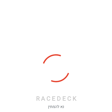
Stories
כתבות אחרונות
Expert Solutions For motiv Problem.
פברואר 9, 2022
כלים
R
A
C
E
D
E
C
K
נא להמתין
התחבר