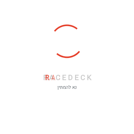
R
A
C
E
D
E
C
K
נא להמתין
Categories