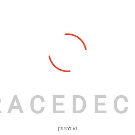
R
A
C
E
D
E
C
נא להמתין