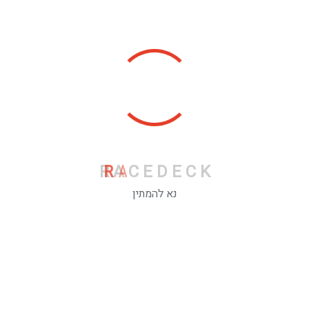
RaceDeck XL
₪
0.00
RaceDeck Pro
R
A
C
E
D
E
C
K
₪
0.00
נא להמתין