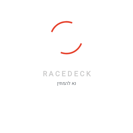
RaceDeck TuffShield
₪
0.00
RaceDeck XL
R
A
C
E
D
E
C
K
₪
0.00
נא להמתין