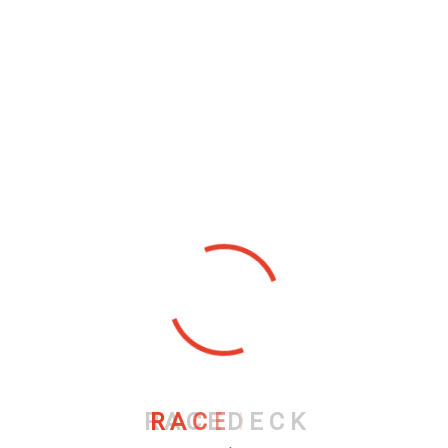
R
A
C
E
D
E
C
K