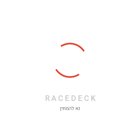
Categories
Personal
Stories
Recent Posts
R
A
C
E
D
E
C
K
נא להמתין
Expert Solutions For motiv Problem.
פברואר 9, 2022